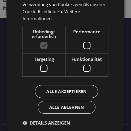
Verwendung von Cookies gemäß unserer
Italien: € 23.833,00
Cookie-Richtlinie zu.
Weitere
Informationen
Sporthotel Rasen
Unbedingt
Performance
erforderlich
Südtirol / Alto Adige
Binterstr. 2
- I-
39030
Rasen
Targeting
Funktionalität
Tel.
+39 0474 496 134
Fax +39 0474 498 148
info@sporthotel-rasen.com
ALLE AKZEPTIEREN
FOTO
ALLE ABLEHNEN
GALERIE
DETAILS ANZEIGEN