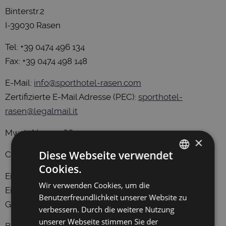
Binterstr.2
I-39030 Rasen
Tel: +39 0474 496 134
Fax: +39 0474 498 148
E-Mail:
info@sporthotel-rasen.com
Zertifizierte E-Mail Adresse (PEC):
sporthotel-
rasen@legalmail.it
Mwst.-Nr: 01508690219
×
Diese Webseite verwendet
CIN: IT021071A1XCAS4ZGG
Cookies.
GERMAN
Eingetragen im Firmenregister von Bozen
Wir verwenden Cookies, um die
ITALIAN
Eintragungsnummer (REA-Nummer): BZ 125608
Benutzerfreundlichkeit unserer Website zu
Gesellschaftskapital 149.711,56 Euro eingezahlt.
ENGLISH
verbessern. Durch die weitere Nutzung
unserer Webseite stimmen Sie der
Beitrag Au. Prov. Bozen Südtirol: € 90.603,73 - Beitrag