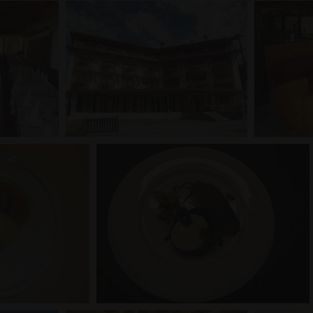
Wochen
die Einwilligungseinstellungen für Besucher-
www.sporthotel-
speichern. Das Cookie-Banner von Cookie-Sc
rasen.com
ordnungsgemäß funktionieren.
Google Privacy Policy
rovider /
Ablaufdatum
Beschreibung
Domäne
ww.sporthotel-
1 Jahr
Dieser Cookie-Name ist mit der Open Source-Weba
asen.com
Piwik verknüpft. Es wird verwendet, um Website-E
helfen, das Besucherverhalten zu verfolgen und die
Website zu messen. Es handelt sich um ein Muster-
das Präfix _pk_id eine kurze Reihe von Zahlen und 
von denen angenommen wird, dass sie ein Referen
Domäne sind, in der das Cookie gesetzt wird.
ww.sporthotel-
29 Minuten
Dieser Cookie-Name ist mit der Open Source-Weba
asen.com
57 Sekunden
Piwik verknüpft. Es wird verwendet, um Website-E
helfen, das Besucherverhalten zu verfolgen und die
Website zu messen. Es handelt sich um ein Muster-
das Präfix _pk_ses eine kurze Reihe von Zahlen und
von denen angenommen wird, dass sie ein Referen
Domäne sind, die das Cookie setzt.