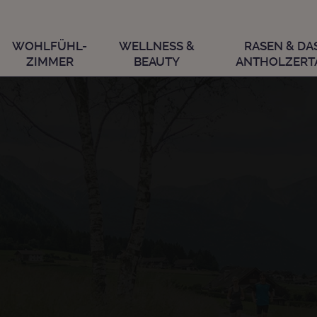
WOHLFÜHL-
WELLNESS &
RASEN & DA
ZIMMER
BEAUTY
ANTHOLZERT