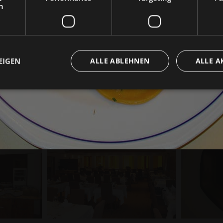
h
EIGEN
ALLE ABLEHNEN
ALLE A
Unbedingt erforderlich
Performance
Targeting
Funktionalität
che Cookies ermöglichen wesentliche Kernfunktionen der Website wie die Benutzeran
ne die unbedingt erforderlichen Cookies kann die Website nicht ordnungsgemäß ver
Provider /
Ablaufdatum
Beschreibung
Domäne
www.sporthotel-
Sitzung
Joomla layout builder
rasen.com
www.sporthotel-
Sitzung
Cookie für das Layout der Website
rasen.com
nt
5 Monate 3
Dieses Cookie wird vom Cookie-Script.com-D
CookieScript