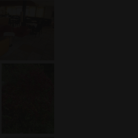
Cookies zu
ript.com muss
nalyseplattform von
igentümern dabei zu
 Leistung der
Cookie, bei dem auf
Buchstaben folgt,
zcode für die
nalyseplattform von
igentümern dabei zu
 Leistung der
Cookie, bei dem auf
 Buchstaben folgt,
zcode für die