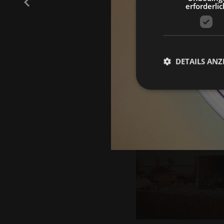
erforderlic
DETAILS ANZ
Unbedingt erforderli
Kontoverwaltung. Oh
Name
[abcdef0123456789]
{32}
resolution
CookieScriptConse