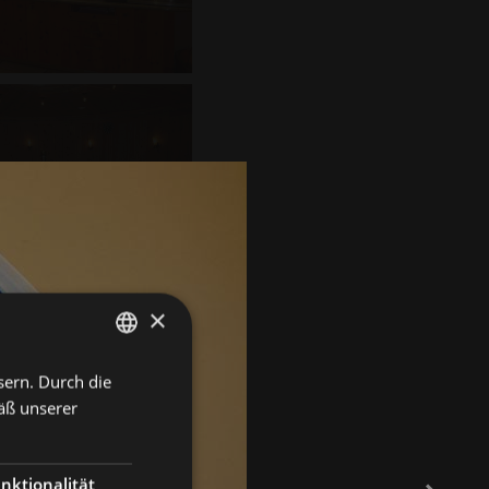
×
sern. Durch die
GERMAN
äß unserer
ITALIAN
ENGLISH
nktionalität