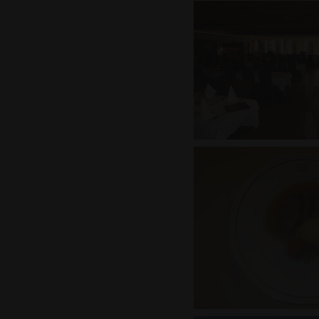
P
Name
_pk_id.60.3687
w
r
_pk_ses.60.3687
w
r