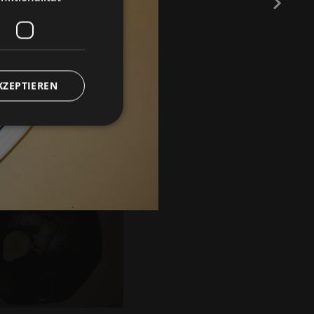
KZEPTIEREN
meldung und die
wendet werden.
ienst verwendet, um