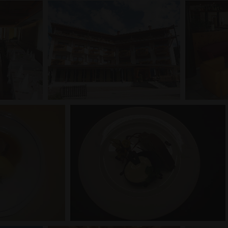
Wochen
die Einwilligungseinstellungen für Besucher-
www.sporthotel-
speichern. Das Cookie-Banner von Cookie-Sc
rasen.com
ordnungsgemäß funktionieren.
Google Privacy Policy
rovider /
Ablaufdatum
Beschreibung
Domäne
ww.sporthotel-
1 Jahr
Dieser Cookie-Name ist mit der Open Source-Weba
asen.com
Piwik verknüpft. Es wird verwendet, um Website-E
helfen, das Besucherverhalten zu verfolgen und die
Website zu messen. Es handelt sich um ein Muster-
das Präfix _pk_id eine kurze Reihe von Zahlen und 
von denen angenommen wird, dass sie ein Referen
Domäne sind, in der das Cookie gesetzt wird.
ww.sporthotel-
29 Minuten
Dieser Cookie-Name ist mit der Open Source-Weba
asen.com
57 Sekunden
Piwik verknüpft. Es wird verwendet, um Website-E
helfen, das Besucherverhalten zu verfolgen und die
Website zu messen. Es handelt sich um ein Muster-
das Präfix _pk_ses eine kurze Reihe von Zahlen und
von denen angenommen wird, dass sie ein Referen
Domäne sind, die das Cookie setzt.