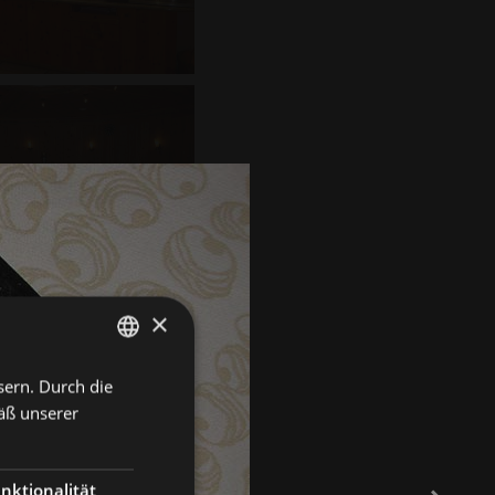
×
sern. Durch die
GERMAN
äß unserer
ITALIAN
ENGLISH
nktionalität