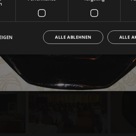
h
EIGEN
ALLE ABLEHNEN
ALLE A
Unbedingt erforderlich
Performance
Targeting
Funktionalität
che Cookies ermöglichen wesentliche Kernfunktionen der Website wie die Benutzeran
ne die unbedingt erforderlichen Cookies kann die Website nicht ordnungsgemäß ver
Provider /
Ablaufdatum
Beschreibung
Domäne
www.sporthotel-
Sitzung
Joomla layout builder
rasen.com
www.sporthotel-
Sitzung
Cookie für das Layout der Website
rasen.com
nt
5 Monate 3
Dieses Cookie wird vom Cookie-Script.com-D
CookieScript