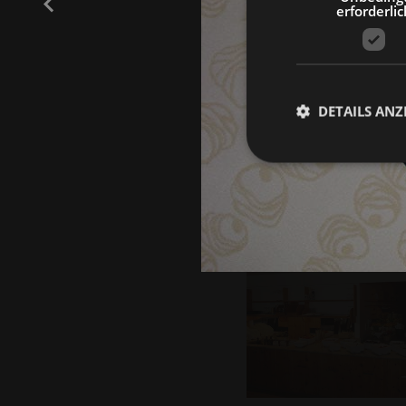
erforderlic
DETAILS ANZ
Unbedingt erforderli
Kontoverwaltung. Oh
Name
[abcdef0123456789]
{32}
resolution
CookieScriptConse