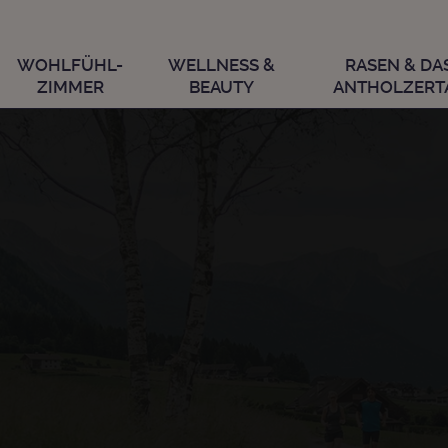
WOHLFÜHL-
WELLNESS &
RASEN & DA
ZIMMER
BEAUTY
ANTHOLZERT