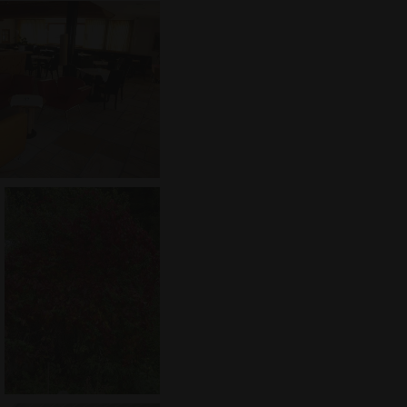
Cookies zu
ript.com muss
nalyseplattform von
igentümern dabei zu
 Leistung der
Cookie, bei dem auf
Buchstaben folgt,
zcode für die
nalyseplattform von
igentümern dabei zu
 Leistung der
Cookie, bei dem auf
 Buchstaben folgt,
zcode für die