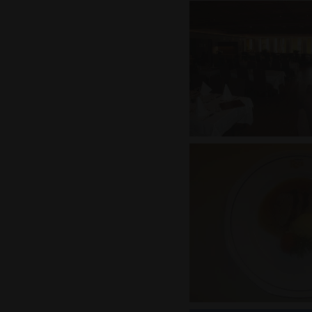
P
Name
_pk_id.60.3687
w
r
_pk_ses.60.3687
w
r